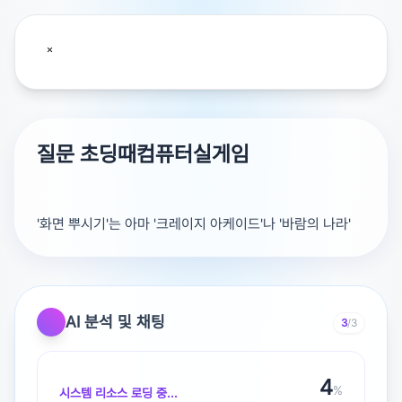
질문 초딩때컴퓨터실게임
'화면 뿌시기'는 아마 '크레이지 아케이드'나 '바람의 나라'
같은 게임일 수 있어요. 2014년 즈음 인기 있었던 다른 게
임으로는 '마인크래프트'나 '로블록스'도 있습니다.
AI 분석 및 채팅
3
/3
4
%
시스템 리소스 로딩 중...
광고 [X]를 누르면 내용이 해제됩니다