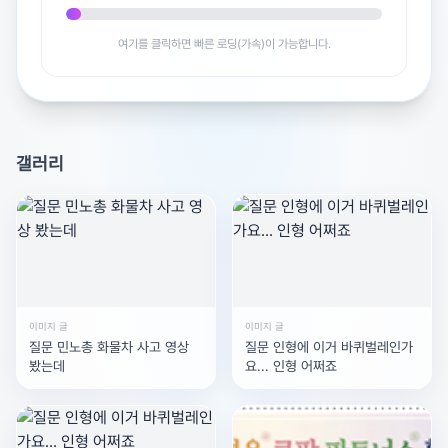
igsh=d2Fnb3pra2lyeGc4&utm_source=qr
여기를 클릭하면 빠른 로딩(가속)이 가능합니다.
광고 [X]를 누르면 내용이 해제됩니다
갤러리
이미지 글
이미지 글
질문 민노총 화물차 사고 영상
질문 인형에 이거 바퀴벌레인가
봤는데
요... 인형 어쩌죠